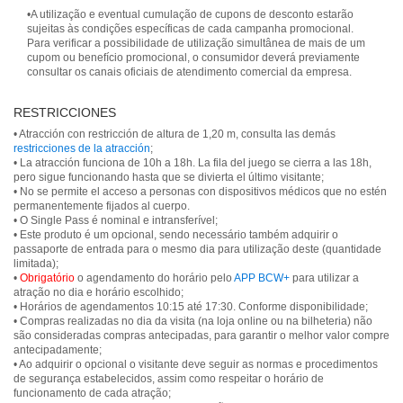
•A utilização e eventual cumulação de cupons de desconto estarão
sujeitas às condições específicas de cada campanha promocional.
Para verificar a possibilidade de utilização simultânea de mais de um
cupom ou benefício promocional, o consumidor deverá previamente
consultar os canais oficiais de atendimento comercial da empresa.
RESTRICCIONES
• Atracción con restricción de altura de 1,20 m, consulta las demás
restricciones de la atracción
;
• La atracción funciona de 10h a 18h. La fila del juego se cierra a las 18h,
pero sigue funcionando hasta que se divierta el último visitante;
• No se permite el acceso a personas con dispositivos médicos que no estén
permanentemente fijados al cuerpo.
• O Single Pass é nominal e intransferível;
• Este produto é um opcional, sendo necessário também adquirir o
passaporte de entrada para o mesmo dia para utilização deste (quantidade
limitada);
•
Obrigatório
o agendamento do horário pelo
APP BCW+
para utilizar a
atração no dia e horário escolhido;
• Horários de agendamentos 10:15 até 17:30. Conforme disponibilidade;
• Compras realizadas no dia da visita (na loja online ou na bilheteria) não
são consideradas compras antecipadas, para garantir o melhor valor compre
antecipadamente;
• Ao adquirir o opcional o visitante deve seguir as normas e procedimentos
de segurança estabelecidos, assim como respeitar o horário de
funcionamento de cada atração;