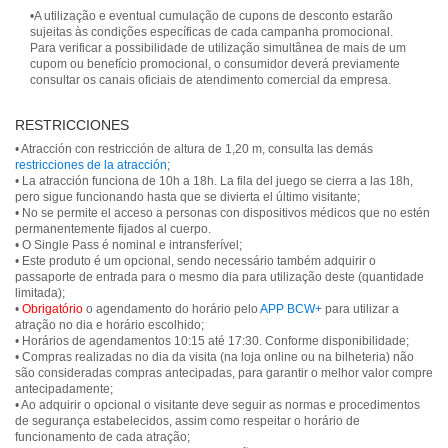
•A utilização e eventual cumulação de cupons de desconto estarão
sujeitas às condições específicas de cada campanha promocional.
Para verificar a possibilidade de utilização simultânea de mais de um
cupom ou benefício promocional, o consumidor deverá previamente
consultar os canais oficiais de atendimento comercial da empresa.
RESTRICCIONES
• Atracción con restricción de altura de 1,20 m, consulta las demás
restricciones de la atracción
;
• La atracción funciona de 10h a 18h. La fila del juego se cierra a las 18h,
pero sigue funcionando hasta que se divierta el último visitante;
• No se permite el acceso a personas con dispositivos médicos que no estén
permanentemente fijados al cuerpo.
• O Single Pass é nominal e intransferível;
• Este produto é um opcional, sendo necessário também adquirir o
passaporte de entrada para o mesmo dia para utilização deste (quantidade
limitada);
•
Obrigatório
o agendamento do horário pelo
APP BCW+
para utilizar a
atração no dia e horário escolhido;
• Horários de agendamentos 10:15 até 17:30. Conforme disponibilidade;
• Compras realizadas no dia da visita (na loja online ou na bilheteria) não
são consideradas compras antecipadas, para garantir o melhor valor compre
antecipadamente;
• Ao adquirir o opcional o visitante deve seguir as normas e procedimentos
de segurança estabelecidos, assim como respeitar o horário de
funcionamento de cada atração;