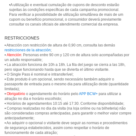
•A utilização e eventual cumulação de cupons de desconto estarão
sujeitas às condições específicas de cada campanha promocional.
Para verificar a possibilidade de utilização simultânea de mais de um
cupom ou benefício promocional, o consumidor deverá previamente
consultar os canais oficiais de atendimento comercial da empresa.
RESTRICCIONES
• Atracción con restricción de altura de 0,90 cm, consulta las demás
restricciones de la atracción
;
•
Atención
: Personas entre 90 cm y 120 cm de altura solo acompañadas por
un adulto responsable;
• La atracción funciona de 10h a 18h. La fila del juego se cierra a las 18h,
pero sigue funcionando hasta que se divierta el último visitante.
• O Single Pass é nominal e intransferível;
• Este produto é um opcional, sendo necessário também adquirir o
passaporte de entrada para o mesmo dia para utilização deste (quantidade
limitada);
•
Obrigatório
o agendamento do horário pelo
APP BCW+
para utilizar a
atração no dia e horário escolhido;
• Horários de agendamentos 10:15 até 17:30. Conforme disponibilidade;
• Compras realizadas no dia da visita (na loja online ou na bilheteria) não
são consideradas compras antecipadas, para garantir o melhor valor compre
antecipadamente;
• Ao adquirir o opcional o visitante deve seguir as normas e procedimentos
de segurança estabelecidos, assim como respeitar o horário de
funcionamento de cada atração;