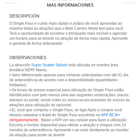
MAS INFORMACIONES
DESCRIPCIÓN
O Single Pass é o jeito mais rápido e prático de você aproveitar ao
máximo todas as atrações que o Beto Carrero World tem para você.
Terá a oportunidade de escolher o brinquedo mais incrível e agendar
um horário para se divertir na atração de forma mais rápida. Aproveite
e garanta de forma antecipada!
OBSERVACIONES
La atracción
Super Soaker Splash
está ubicada en nuestra área
temática NERF Mania.
• Valor diferenciado apenas para compras antecipadas com até 01 dia
de antecedência de acordo com a disponibilidade (quantidades
limitadas);
• Os locais de acesso especial para utilização do Single Pass estão
identificados com pelo menos uma das seguintes sinalizações: placas,
adesivo ou portal, sendo estes os únicos locais possíveis de acesso às
atrações para utilização do opcional;
• Ei, você que comprou o Single Pass, se liga! Após a compra você
deverá cadastrar o ticket do Single Pass escolhido no
APP BCW+
obrigatoriamente
. Baixe o APP em seu celular para fazer a utilização.
Escolha o horário disponível para utilizar a atração e chegue com 10
minutos de antecedência. Apresente o qr-code diretamente ao monitor
da atração para poder se divertir.