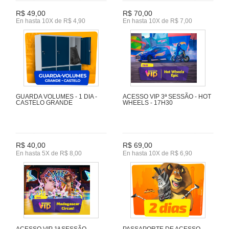
R$ 49,00
R$ 70,00
En hasta 10X de R$ 4,90
En hasta 10X de R$ 7,00
GUARDA VOLUMES - 1 DIA -
ACESSO VIP 3ª SESSÃO - HOT
CASTELO GRANDE
WHEELS - 17H30
R$ 40,00
R$ 69,00
En hasta 5X de R$ 8,00
En hasta 10X de R$ 6,90
ACESSO VIP 1ª SESSÃO -
PASSAPORTE DE ACESSO