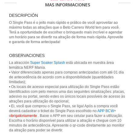
MAS INFORMACIONES
DESCRIPCIÓN
O Single Pass é o jeito mais rápido e prático de você aproveitar ao
máximo todas as atrações que o Beto Carrero World tem para você.
Terá a oportunidade de escolher o brinquedo mais incrível e agendar
um horário para se divertir na atração de forma mais rápida. Aproveite
e garanta de forma antecipada!
OBSERVACIONES
La atracción
Super Soaker Splash
está ubicada en nuestra área
temática NERF Mania.
• Valor diferenciado apenas para compras antecipadas com até 01 dia
de antecedência de acordo com a disponibilidade (quantidades
limitadas);
• Os locais de acesso especial para utilização do Single Pass estão
identificados com pelo menos uma das seguintes sinalizações: placas,
adesivo ou portal, sendo estes os únicos locais possíveis de acesso às
atrações para utilização do opcional;
• Ei, você que comprou o Single Pass, se liga! Após a compra você
deverá cadastrar o ticket do Single Pass escolhido no
APP BCW+
obrigatoriamente
. Baixe o APP em seu celular para fazer a utilização.
Escolha o horário disponível para utilizar a atração e chegue com 10
minutos de antecedência. Apresente o qr-code diretamente ao monitor
da atração para poder se divertir.