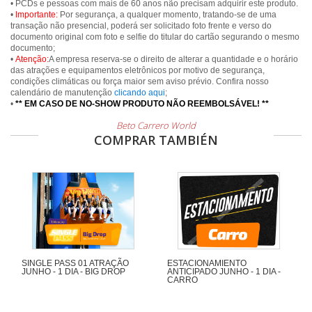
• PCDs e pessoas com mais de 60 anos não precisam adquirir este produto.
•
Importante:
Por segurança, a qualquer momento, tratando-se de uma
transação não presencial, poderá ser solicitado foto frente e verso do
documento original com foto e selfie do titular do cartão segurando o mesmo
documento;
•
Atenção:
A empresa reserva-se o direito de alterar a quantidade e o horário
das atrações e equipamentos eletrônicos por motivo de segurança,
condições climáticas ou força maior sem aviso prévio. Confira nosso
calendário de manutenção
clicando aqui
;
•
** EM CASO DE NO-SHOW PRODUTO NÃO REEMBOLSÁVEL! **
Beto Carrero World
COMPRAR TAMBIÉN
SINGLE PASS 01 ATRAÇÃO
ESTACIONAMIENTO
JUNHO - 1 DIA - BIG DROP
ANTICIPADO JUNHO - 1 DIA -
CARRO