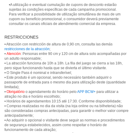
•A utilização e eventual cumulação de cupons de desconto estarão
sujeitas às condições específicas de cada campanha promocional.
Para verificar a possibilidade de utilização simultânea de mais de um
cupom ou benefício promocional, o consumidor deverá previamente
consultar os canais oficiais de atendimento comercial da empresa.
RESTRICCIONES
• Atracción con restricción de altura de 0,90 cm, consulta las demás
restricciones de la atracción
;
•
Atención
: Personas entre 90 cm y 120 cm de altura solo acompañadas por
un adulto responsable;
• La atracción funciona de 10h a 18h. La fila del juego se cierra a las 18h,
pero sigue funcionando hasta que se divierta el último visitante.
• O Single Pass é nominal e intransferível;
• Este produto é um opcional, sendo necessário também adquirir o
passaporte de entrada para o mesmo dia para utilização deste (quantidade
limitada);
•
Obrigatório
o agendamento do horário pelo
APP BCW+
para utilizar a
atração no dia e horário escolhido;
• Horários de agendamentos 10:15 até 17:30. Conforme disponibilidade;
• Compras realizadas no dia da visita (na loja online ou na bilheteria) não
são consideradas compras antecipadas, para garantir o melhor valor compre
antecipadamente;
• Ao adquirir o opcional o visitante deve seguir as normas e procedimentos
de segurança estabelecidos, assim como respeitar o horário de
funcionamento de cada atração;