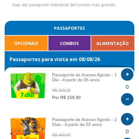
bajo del pasaporte individual del combo más grande.
PASSAPORTES
OPCIONAIS
COMBOS
ALIMENTAÇÃO
Passaportes para visita em 08/08/26
Passaporte de Acesso Agosto - 1
Dia - A partir de 05 anos
INFO
0
R$ 299,00
Por R$ 159,90
Passaporte de Acesso Agosto - 2
Dias - A partir de 02 anos
INFO
0
R$ 449,00