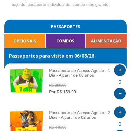
bajo del pasaporte individual del combo más grande.
PASSAPORTES
OPCIONAIS
COMBOS
ALIMENTAÇÃO
Passaportes para visita em 06/08/26
Passaporte de Acesso Agosto - 1
Dia - A partir de 06 anos
INFO
0
R$ 299,00
Por R$ 159,90
Passaporte de Acesso Agosto - 2
Dias - A partir de 02 anos
INFO
0
R$ 449,00