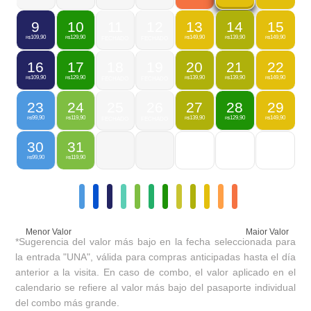
9
10
11
12
13
14
15
109,90
129,90
149,90
139,90
149,90
R$
R$
FECHADO
FECHADO
R$
R$
R$
16
17
18
19
20
21
22
109,90
129,90
139,90
139,90
149,90
R$
R$
FECHADO
FECHADO
R$
R$
R$
23
24
25
26
27
28
29
99,90
119,90
139,90
129,90
149,90
R$
R$
FECHADO
FECHADO
R$
R$
R$
30
31
99,90
119,90
R$
R$
Menor Valor
Maior Valor
*Sugerencia del valor más bajo en la fecha seleccionada para
la entrada "UNA", válida para compras anticipadas hasta el día
anterior a la visita. En caso de combo, el valor aplicado en el
calendario se refiere al valor más bajo del pasaporte individual
del combo más grande.