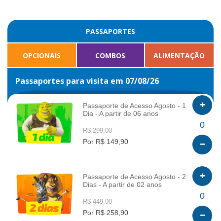
PASSAPORTES
OPCIONAIS
COMBOS
ALIMENTAÇÃO
Passaportes para visita em 07/08/26
Passaporte de Acesso Agosto - 1
Dia - A partir de 06 anos
INFO
0
R$ 299,00
Por R$ 149,90
Passaporte de Acesso Agosto - 2
Dias - A partir de 02 anos
INFO
0
R$ 449,00
Por R$ 258,90