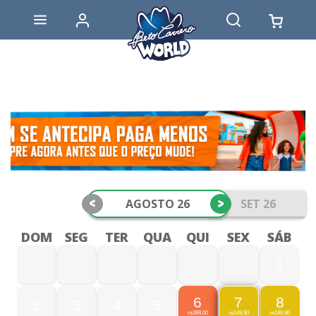
<
>
AGOSTO 26
SET 26
DOM
SEG
TER
QUA
QUI
SEX
SÁB
1
6
8
7
2
3
4
5
399,00
149,90
149,90
R$
R$
R$