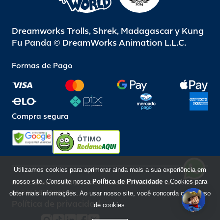
Dreamworks Trolls, Shrek, Madagascar y Kung
Fu Panda © DreamWorks Animation L.L.C.
Formas de Pago
Compra segura
ÓTIMO
Utilizamos cookies para aprimorar ainda mais a sua experiência em
nosso site. Consulte nossa
Política de Privacidade
e Cookies para
Beto Carrero World @ 2026 / Todos los derechos reservados
85.248.987/0001-10
obter mais informações. Ao usar nosso site, você concorda com o uso
Política de privacidad
de cookies.