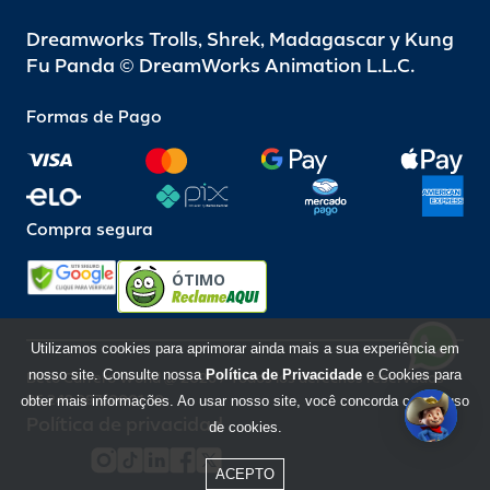
Dreamworks Trolls, Shrek, Madagascar y Kung
Fu Panda © DreamWorks Animation L.L.C.
Formas de Pago
Compra segura
ÓTIMO
Utilizamos cookies para aprimorar ainda mais a sua experiência em
nosso site. Consulte nossa
Política de Privacidade
e Cookies para
Beto Carrero World @ 2026 / Todos los derechos reservados
85.248.987/0001-10
obter mais informações. Ao usar nosso site, você concorda com o uso
Política de privacidad
de cookies.
ACEPTO