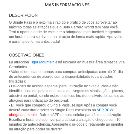
MAS INFORMACIONES
DESCRIPCIÓN
O Single Pass é o jeito mais rápido e prático de você aproveitar ao
máximo todas as atrações que o Beto Carrero World tem para você.
Terá a oportunidade de escolher o brinquedo mais incrível e agendar
um horário para se divertir na atração de forma mais rápida. Aproveite
e garanta de forma antecipada!
OBSERVACIONES
La atracción
Tigor Mountain
está ubicada en nuestra área temática Vila
Germânica.
• Valor diferenciado apenas para compras antecipadas com até 01 dia
de antecedência de acordo com a disponibilidade (quantidades
limitadas);
• Os locais de acesso especial para utilização do Single Pass estão
identificados com pelo menos uma das seguintes sinalizações: placas,
adesivo ou portal, sendo estes os únicos locais possíveis de acesso às
atrações para utilização do opcional;
• Ei, você que comprou o Single Pass, se liga! Após a compra você
deverá cadastrar o ticket do Single Pass escolhido no
APP BCW+
obrigatoriamente
. Baixe o APP em seu celular para fazer a utilização.
Escolha o horário disponível para utilizar a atração e chegue com 10
minutos de antecedência. Apresente o qr-code diretamente ao monitor
da atração para poder se divertir.