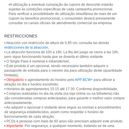
•A utilização e eventual cumulação de cupons de desconto estarão
sujeitas às condições específicas de cada campanha promocional.
Para verificar a possibilidade de utilização simultânea de mais de um
cupom ou benefício promocional, o consumidor deverá previamente
consultar os canais oficiais de atendimento comercial da empresa.
RESTRICCIONES
• Atracción con restricción de altura de 0,95 cm, consulta las demás
restricciones de la atracción
;
• La atracción funciona de 10h a 18h. La fila del juego se cierra a las 18h,
pero sigue funcionando hasta que se divierta el último visitante.
• O Single Pass é nominal e intransferível;
• Este produto é um opcional, sendo necessário também adquirir o
passaporte de entrada para o mesmo dia para utilização deste (quantidade
limitada);
•
Obrigatório
o agendamento do horário pelo
APP BCW+
para utilizar a
atração no dia e horário escolhido;
• Horários de agendamentos 10:15 até 17:30. Conforme disponibilidade;
• Compras realizadas no dia da visita (na loja online ou na bilheteria) não
são consideradas compras antecipadas, para garantir o melhor valor compre
antecipadamente;
• Ao adquirir o opcional o visitante deve seguir as normas e procedimentos
de segurança estabelecidos, assim como respeitar o horário de
funcionamento de cada atração;
• PCDs e pessoas com mais de 60 anos não precisam adquirir este produto.
•
Importante:
Por segurança, a qualquer momento, tratando-se de uma