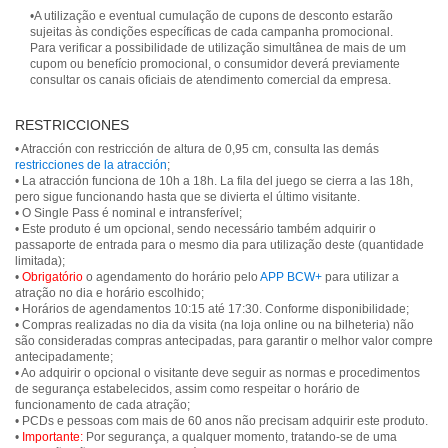
•A utilização e eventual cumulação de cupons de desconto estarão
sujeitas às condições específicas de cada campanha promocional.
Para verificar a possibilidade de utilização simultânea de mais de um
cupom ou benefício promocional, o consumidor deverá previamente
consultar os canais oficiais de atendimento comercial da empresa.
RESTRICCIONES
• Atracción con restricción de altura de 0,95 cm, consulta las demás
restricciones de la atracción
;
• La atracción funciona de 10h a 18h. La fila del juego se cierra a las 18h,
pero sigue funcionando hasta que se divierta el último visitante.
• O Single Pass é nominal e intransferível;
• Este produto é um opcional, sendo necessário também adquirir o
passaporte de entrada para o mesmo dia para utilização deste (quantidade
limitada);
•
Obrigatório
o agendamento do horário pelo
APP BCW+
para utilizar a
atração no dia e horário escolhido;
• Horários de agendamentos 10:15 até 17:30. Conforme disponibilidade;
• Compras realizadas no dia da visita (na loja online ou na bilheteria) não
são consideradas compras antecipadas, para garantir o melhor valor compre
antecipadamente;
• Ao adquirir o opcional o visitante deve seguir as normas e procedimentos
de segurança estabelecidos, assim como respeitar o horário de
funcionamento de cada atração;
• PCDs e pessoas com mais de 60 anos não precisam adquirir este produto.
•
Importante:
Por segurança, a qualquer momento, tratando-se de uma