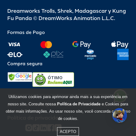
Dreamworks Trolls, Shrek, Madagascar y Kung
Fu Panda © DreamWorks Animation L.L.C.
Formas de Pago
Compra segura
ÓTIMO
Utilizamos cookies para aprimorar ainda mais a sua experiência em
nosso site. Consulte nossa
Política de Privacidade
e Cookies para
Beto Carrero World @ 2026 / Todos los derechos reservados
85.248.987/0001-10
obter mais informações. Ao usar nosso site, você concorda com o uso
Política de privacidad
de cookies.
ACEPTO