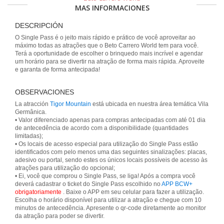
MAS INFORMACIONES
DESCRIPCIÓN
O Single Pass é o jeito mais rápido e prático de você aproveitar ao
máximo todas as atrações que o Beto Carrero World tem para você.
Terá a oportunidade de escolher o brinquedo mais incrível e agendar
um horário para se divertir na atração de forma mais rápida. Aproveite
e garanta de forma antecipada!
OBSERVACIONES
La atracción
Tigor Mountain
está ubicada en nuestra área temática Vila
Germânica.
• Valor diferenciado apenas para compras antecipadas com até 01 dia
de antecedência de acordo com a disponibilidade (quantidades
limitadas);
• Os locais de acesso especial para utilização do Single Pass estão
identificados com pelo menos uma das seguintes sinalizações: placas,
adesivo ou portal, sendo estes os únicos locais possíveis de acesso às
atrações para utilização do opcional;
• Ei, você que comprou o Single Pass, se liga! Após a compra você
deverá cadastrar o ticket do Single Pass escolhido no
APP BCW+
obrigatoriamente
. Baixe o APP em seu celular para fazer a utilização.
Escolha o horário disponível para utilizar a atração e chegue com 10
minutos de antecedência. Apresente o qr-code diretamente ao monitor
da atração para poder se divertir.