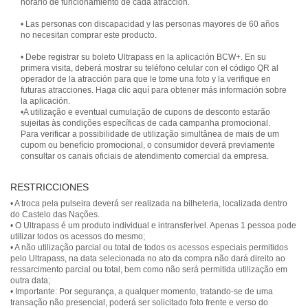
horario de funcionamiento de cada atracción.
• Las personas con discapacidad y las personas mayores de 60 años
no necesitan comprar este producto.
• Debe registrar su boleto Ultrapass en la aplicación BCW+. En su
primera visita, deberá mostrar su teléfono celular con el código QR al
operador de la atracción para que le tome una foto y la verifique en
futuras atracciones. Haga clic aquí para obtener más información sobre
la aplicación.
•A utilização e eventual cumulação de cupons de desconto estarão
sujeitas às condições específicas de cada campanha promocional.
Para verificar a possibilidade de utilização simultânea de mais de um
cupom ou benefício promocional, o consumidor deverá previamente
consultar os canais oficiais de atendimento comercial da empresa.
RESTRICCIONES
• A troca pela pulseira deverá ser realizada na bilheteria, localizada dentro
do Castelo das Nações.
• O Ultrapass é um produto individual e intransferível. Apenas 1 pessoa pode
utilizar todos os acessos do mesmo;
• A não utilização parcial ou total de todos os acessos especiais permitidos
pelo Ultrapass, na data selecionada no ato da compra não dará direito ao
ressarcimento parcial ou total, bem como não será permitida utilização em
outra data;
• Importante: Por segurança, a qualquer momento, tratando-se de uma
transação não presencial, poderá ser solicitado foto frente e verso do