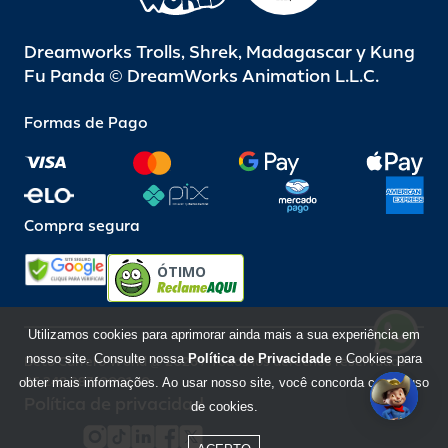
Dreamworks Trolls, Shrek, Madagascar y Kung
Fu Panda © DreamWorks Animation L.L.C.
Formas de Pago
Compra segura
ÓTIMO
Utilizamos cookies para aprimorar ainda mais a sua experiência em
nosso site. Consulte nossa
Política de Privacidade
e Cookies para
Beto Carrero World @ 2026 / Todos los derechos reservados
85.248.987/0001-10
obter mais informações. Ao usar nosso site, você concorda com o uso
Política de privacidad
de cookies.