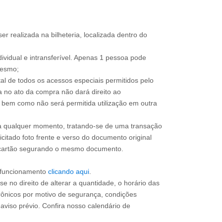
ser realizada na bilheteria, localizada dentro do
dividual e intransferível. Apenas 1 pessoa pode
mesmo;
total de todos os acessos especiais permitidos pelo
a no ato da compra não dará direito ao
l, bem como não será permitida utilização em outra
 a qualquer momento, tratando-se de uma transação
icitado foto frente e verso do documento original
do cartão segurando o mesmo documento.
e funcionamento
clicando aqui
.
e no direito de alterar a quantidade, o horário das
rônicos por motivo de segurança, condições
 aviso prévio. Confira nosso calendário de