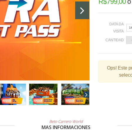
R$
799,00
DATA DA
1
VISITA
CANTIDAD
«
Ops!
Este p
selecc
2
9
1
2
3
Beto Carrero World
MAS INFORMACIONES