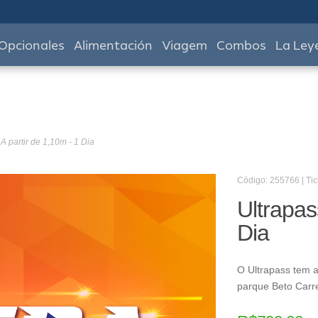
Opcionales
Alimentación
Viagem
Combos
La Ley
 A partir de 1,10m - 1 Dia
Código: 255766 | Tic
Ultrapas
Dia
O Ultrapass tem a
parque Beto Carr