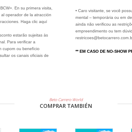
n BCW+. En su primera visita,
• Caro visitante, se você possu
 al operador de la atracción
mental – temporária ou em defi
tracciones. Haga clic aquí
ainda não verificou as restriç
empreendimento ou tem dúvida
sconto estarão sujeitas às
restricoes@betocarrero.com.b
l. Para verificar a
um cupom ou benefício
** EM CASO DE NO-SHOW 
ltar os canais oficiais de
Beto Carrero World
COMPRAR TAMBIÉN