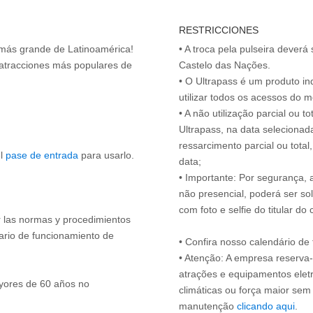
RESTRICCIONES
 más grande de Latinoamérica!
• A troca pela pulseira deverá 
s atracciones más populares de
Castelo das Nações.
• O Ultrapass é um produto in
utilizar todos os acessos do 
• A não utilização parcial ou 
Ultrapass, na data selecionad
ressarcimento parcial ou tota
el
pase de entrada
para usarlo.
data;
• Importante: Por segurança,
não presencial, poderá ser sol
com foto e selfie do titular 
ir las normas y procedimientos
rario de funcionamiento de
• Confira nosso calendário d
• Atenção: A empresa reserva-s
atrações e equipamentos elet
yores de 60 años no
climáticas ou força maior sem
manutenção
clicando aqui
.