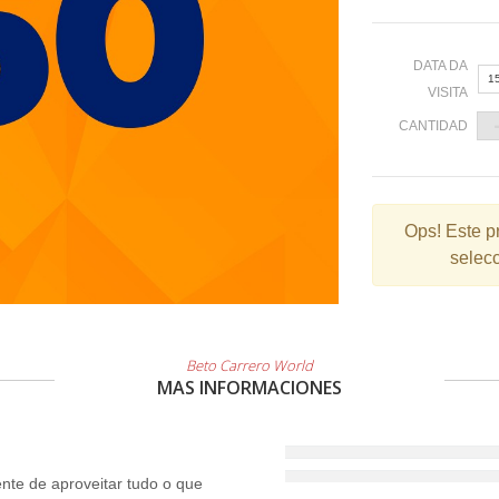
DATA DA
1
VISITA
CANTIDAD
«
Ops!
Este p
selecc
2
9
1
2
Beto Carrero World
MAS INFORMACIONES
3
te de aproveitar tudo o que