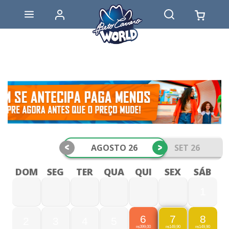
<
>
AGOSTO 26
SET 26
DOM
SEG
TER
QUA
QUI
SEX
SÁB
1
6
8
7
2
3
4
5
399,00
149,90
149,90
R$
R$
R$