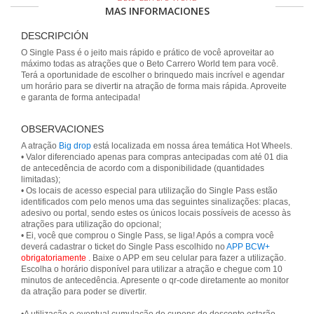
MAS INFORMACIONES
DESCRIPCIÓN
O Single Pass é o jeito mais rápido e prático de você aproveitar ao
máximo todas as atrações que o Beto Carrero World tem para você.
Terá a oportunidade de escolher o brinquedo mais incrível e agendar
um horário para se divertir na atração de forma mais rápida. Aproveite
e garanta de forma antecipada!
OBSERVACIONES
A atração
Big drop
está localizada em nossa área temática Hot Wheels.
• Valor diferenciado apenas para compras antecipadas com até 01 dia
de antecedência de acordo com a disponibilidade (quantidades
limitadas);
• Os locais de acesso especial para utilização do Single Pass estão
identificados com pelo menos uma das seguintes sinalizações: placas,
adesivo ou portal, sendo estes os únicos locais possíveis de acesso às
atrações para utilização do opcional;
• Ei, você que comprou o Single Pass, se liga! Após a compra você
deverá cadastrar o ticket do Single Pass escolhido no
APP BCW+
obrigatoriamente
. Baixe o APP em seu celular para fazer a utilização.
Escolha o horário disponível para utilizar a atração e chegue com 10
minutos de antecedência. Apresente o qr-code diretamente ao monitor
da atração para poder se divertir.