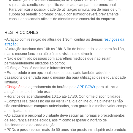
•A utilização e eventual cumulação de cupons de desconto estarão
sujeitas às condições específicas de cada campanha promocional.
Para verificar a possibilidade de utilização simultânea de mais de um
cupom ou benefício promocional, o consumidor deverá previamente
consultar os canais oficiais de atendimento comercial da empresa.
RESTRICCIONES
• Atração com restrição de altura de 1,30m, confira as demais
restrições da
atração
;
• A atração funciona das 10h às 18h. A fila do brinquedo se encerra às 18h,
mas o mesmo funciona até o último visitante se divertir;
• Não é permitido pessoas com aparelhos médicos que não sejam
permanentemente afixados ao corpo;
• O Single Pass é nominal e intransferível;
• Este produto é um opcional, sendo necessário também adquirir o
passaporte de entrada para o mesmo dia para utilização deste (quantidade
limitada);
•
Obrigatório
o agendamento do horário pelo
APP BCW+
para utilizar a
atração no dia e horário escolhido;
• Horários de agendamentos 10:15 até 17:30. Conforme disponibilidade;
• Compras realizadas no dia da visita (na loja online ou na bilheteria) não
são consideradas compras antecipadas, para garantir o melhor valor compre
antecipadamente;
• Ao adquirir o opcional o visitante deve seguir as normas e procedimentos
de segurança estabelecidos, assim como respeitar o horário de
funcionamento de cada atração;
• PCDs e pessoas com mais de 60 anos não precisam adquirir este produto.