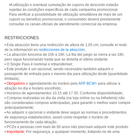
•A utilização e eventual cumulação de cupons de desconto estarão
sujeitas às condições específicas de cada campanha promocional.
Para verificar a possibilidade de utilização simultânea de mais de um
cupom ou benefício promocional, o consumidor deverá previamente
consultar os canais oficiais de atendimento comercial da empresa.
RESTRICCIONES
• Esta atracción tiene una restricción de altura de 1,05 cm; consulte el resto
de la información en
restricciones de la atracción
;
• La atracción funciona de 10h a 18h. La fila del juego se cierra a las 18h,
pero sigue funcionando hasta que se divierta el último visitante.
• O Single Pass é nominal e intransferível;
• Este produto é um opcional, sendo necessário também adquirir o
passaporte de entrada para o mesmo dia para utilização deste (quantidade
limitada);
•
Obrigatório
o agendamento do horário pelo
APP BCW+
para utilizar a
atração no dia e horário escolhido;
• Horários de agendamentos 10:15 até 17:30. Conforme disponibilidade;
• Compras realizadas no dia da visita (na loja online ou na bilheteria) não
são consideradas compras antecipadas, para garantir o melhor valor compre
antecipadamente;
• Ao adquirir o opcional o visitante deve seguir as normas e procedimentos
de segurança estabelecidos, assim como respeitar o horário de
funcionamento de cada atração;
• PCDs e pessoas com mais de 60 anos não precisam adquirir este produto.
•
Importante:
Por segurança, a qualquer momento, tratando-se de uma