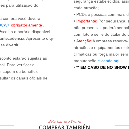
segurança estabelecidos, ass
es para utilização do
cada atração;
• PCDs e pessoas com mais de
s a compra você deverá
•
Importante:
Por segurança, 
BCW+
obrigatoriamente
.
não presencial, poderá ser sol
Escolha o horário disponível
com foto e selfie do titular 
 antecedência. Apresente o qr-
•
Atenção:
A empresa reserva-s
e divertir.
atrações e equipamentos elet
climáticas ou força maior sem
sconto estarão sujeitas às
manutenção
clicando aqui
;
l. Para verificar a
•
** EM CASO DE NO-SHOW
um cupom ou benefício
ltar os canais oficiais de
Beto Carrero World
COMPRAR TAMBIÉN