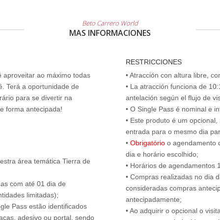
Beto Carrero World
MAS INFORMACIONES
RESTRICCIONES
cê aproveitar ao máximo todas
• Atracción con altura libre, 
ê. Terá a oportunidade de
• La atracción funciona de 10:1
ário para se divertir na
antelación según el flujo de vi
de forma antecipada!
• O Single Pass é nominal e int
• Este produto é um opcional
entrada para o mesmo dia para
•
Obrigatório
o agendamento d
dia e horário escolhido;
estra área temática Tierra de
• Horários de agendamentos 1
• Compras realizadas no dia da
das com até 01 dia de
consideradas compras antecip
tidades limitadas);
antecipadamente;
ngle Pass estão identificados
• Ao adquirir o opcional o vi
acas, adesivo ou portal, sendo