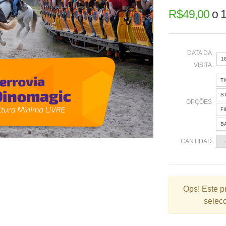
R$
49,00
o
1
DATA DA
1
VISITA
T
«
S
OPÇÕES
F
B
2
CANTIDAD
9
1
2
Ops!
Este p
selecc
3