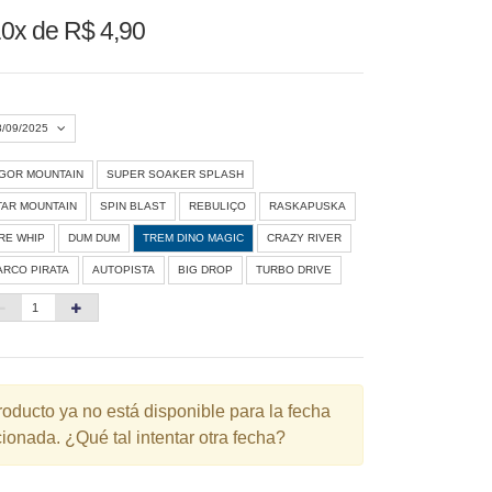
0x de R$ 4,90
8/09/2025
IGOR MOUNTAIN
SUPER SOAKER SPLASH
Agosto 2026
»
TAR MOUNTAIN
SPIN BLAST
REBULIÇO
RASKAPUSKA
D
S
T
Q
Q
S
S
IRE WHIP
DUM DUM
TREM DINO MAGIC
CRAZY RIVER
ARCO PIRATA
AUTOPISTA
BIG DROP
TURBO DRIVE
1
3
4
5
6
7
8
10
11
12
13
14
15
6
17
18
19
20
21
22
3
24
25
26
27
28
29
roducto ya no está disponible para la fecha
ionada. ¿Qué tal intentar otra fecha?
0
31