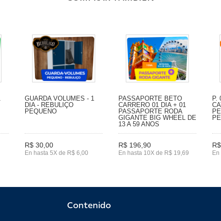
1
GUARDA VOLUMES - 1
PASSAPORTE BETO
P.
DIA - REBULIÇO
CARRERO 01 DIA + 01
CA
PEQUENO
PASSAPORTE RODA
PE
GIGANTE BIG WHEEL DE
P
13 A 59 ANOS
R$ 30,00
R$ 196,90
R$
En hasta 5X de R$ 6,00
En hasta 10X de R$ 19,69
En 
Contenido