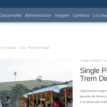
Opcionales
Alimentación
Viagem
Combos
La Ley
s 01 atração - 1 Dia - Trem Dino Magic
Código: 239990 | Tic
Single P
Trem Di
¡Aprovecha mejor 
grande de América
a la atracción má