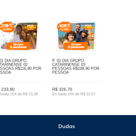
 01 DIA GRUPO
P. 01 DIA GRUPO
TARINENSE 02
CATARINENSE 03
SSOAS R$116,90 POR
PESSOAS R$108,90 POR
ESSOA
PESSOA
 233,80
R$ 326,70
hasta 10X de R$ 23,38
En hasta 10X de R$ 32,67
Dudas