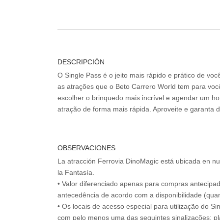
DESCRIPCIÓN
O Single Pass é o jeito mais rápido e prático de vo
as atrações que o Beto Carrero World tem para voc
escolher o brinquedo mais incrível e agendar um hor
atração de forma mais rápida. Aproveite e garanta 
OBSERVACIONES
La atracción Ferrovia DinoMagic está ubicada en nu
la Fantasía.
• Valor diferenciado apenas para compras antecipa
antecedência de acordo com a disponibilidade (quan
• Os locais de acesso especial para utilização do Si
com pelo menos uma das seguintes sinalizações: pl