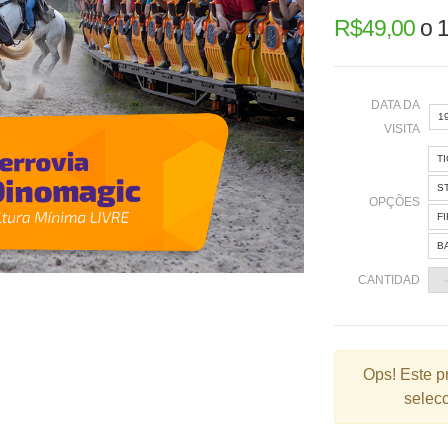
R$
49,00
o
1
DATA DA
1
VISITA
T
«
S
OPÇÕES
F
B
2
CANTIDAD
9
1
2
Ops!
Este p
selecc
3