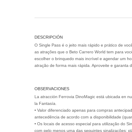
DESCRIPCIÓN
O Single Pass é o jeito mais rápido e prático de vo
as atrações que o Beto Carrero World tem para voc
escolher o brinquedo mais incrível e agendar um hor
atração de forma mais rápida. Aproveite e garanta 
OBSERVACIONES
La atracción Ferrovia DinoMagic está ubicada en nu
la Fantasía.
• Valor diferenciado apenas para compras antecipa
antecedência de acordo com a disponibilidade (quan
• Os locais de acesso especial para utilização do Si
com pelo menos uma das seguintes sinalizações: pl