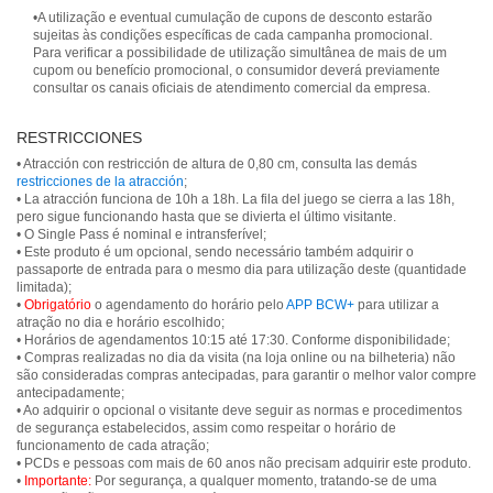
•A utilização e eventual cumulação de cupons de desconto estarão
sujeitas às condições específicas de cada campanha promocional.
Para verificar a possibilidade de utilização simultânea de mais de um
cupom ou benefício promocional, o consumidor deverá previamente
consultar os canais oficiais de atendimento comercial da empresa.
RESTRICCIONES
• Atracción con restricción de altura de 0,80 cm, consulta las demás
restricciones de la atracción
;
• La atracción funciona de 10h a 18h. La fila del juego se cierra a las 18h,
pero sigue funcionando hasta que se divierta el último visitante.
• O Single Pass é nominal e intransferível;
• Este produto é um opcional, sendo necessário também adquirir o
passaporte de entrada para o mesmo dia para utilização deste (quantidade
limitada);
•
Obrigatório
o agendamento do horário pelo
APP BCW+
para utilizar a
atração no dia e horário escolhido;
• Horários de agendamentos 10:15 até 17:30. Conforme disponibilidade;
• Compras realizadas no dia da visita (na loja online ou na bilheteria) não
são consideradas compras antecipadas, para garantir o melhor valor compre
antecipadamente;
• Ao adquirir o opcional o visitante deve seguir as normas e procedimentos
de segurança estabelecidos, assim como respeitar o horário de
funcionamento de cada atração;
• PCDs e pessoas com mais de 60 anos não precisam adquirir este produto.
•
Importante:
Por segurança, a qualquer momento, tratando-se de uma