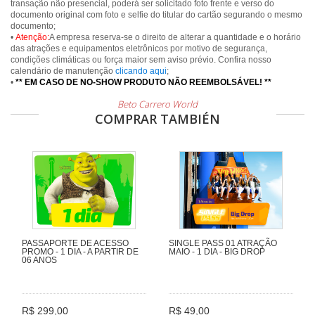
transação não presencial, poderá ser solicitado foto frente e verso do
documento original com foto e selfie do titular do cartão segurando o mesmo
documento;
•
Atenção:
A empresa reserva-se o direito de alterar a quantidade e o horário
das atrações e equipamentos eletrônicos por motivo de segurança,
condições climáticas ou força maior sem aviso prévio. Confira nosso
calendário de manutenção
clicando aqui
;
•
** EM CASO DE NO-SHOW PRODUTO NÃO REEMBOLSÁVEL! **
Beto Carrero World
COMPRAR TAMBIÉN
PASSAPORTE DE ACESSO
SINGLE PASS 01 ATRAÇÃO
PROMO - 1 DIA - A PARTIR DE
MAIO - 1 DIA - BIG DROP
06 ANOS
R$ 299,00
R$ 49,00