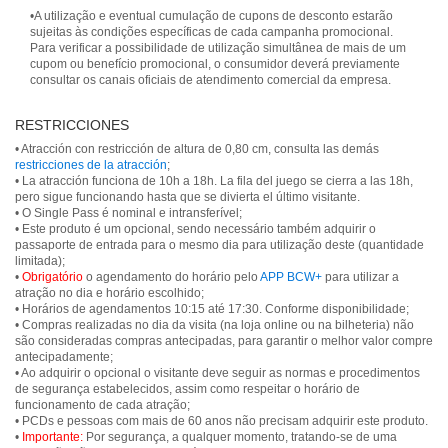
•A utilização e eventual cumulação de cupons de desconto estarão
sujeitas às condições específicas de cada campanha promocional.
Para verificar a possibilidade de utilização simultânea de mais de um
cupom ou benefício promocional, o consumidor deverá previamente
consultar os canais oficiais de atendimento comercial da empresa.
RESTRICCIONES
• Atracción con restricción de altura de 0,80 cm, consulta las demás
restricciones de la atracción
;
• La atracción funciona de 10h a 18h. La fila del juego se cierra a las 18h,
pero sigue funcionando hasta que se divierta el último visitante.
• O Single Pass é nominal e intransferível;
• Este produto é um opcional, sendo necessário também adquirir o
passaporte de entrada para o mesmo dia para utilização deste (quantidade
limitada);
•
Obrigatório
o agendamento do horário pelo
APP BCW+
para utilizar a
atração no dia e horário escolhido;
• Horários de agendamentos 10:15 até 17:30. Conforme disponibilidade;
• Compras realizadas no dia da visita (na loja online ou na bilheteria) não
são consideradas compras antecipadas, para garantir o melhor valor compre
antecipadamente;
• Ao adquirir o opcional o visitante deve seguir as normas e procedimentos
de segurança estabelecidos, assim como respeitar o horário de
funcionamento de cada atração;
• PCDs e pessoas com mais de 60 anos não precisam adquirir este produto.
•
Importante:
Por segurança, a qualquer momento, tratando-se de uma