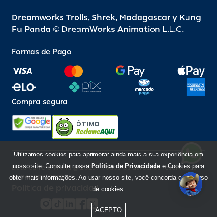
Dreamworks Trolls, Shrek, Madagascar y Kung
Fu Panda © DreamWorks Animation L.L.C.
Formas de Pago
Compra segura
ÓTIMO
Utilizamos cookies para aprimorar ainda mais a sua experiência em
nosso site. Consulte nossa
Política de Privacidade
e Cookies para
Beto Carrero World @ 2026 / Todos los derechos reservados
85.248.987/0001-10
obter mais informações. Ao usar nosso site, você concorda com o uso
Política de privacidad
de cookies.
ACEPTO