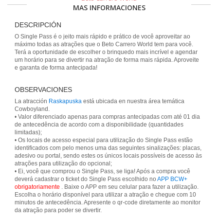
MAS INFORMACIONES
DESCRIPCIÓN
O Single Pass é o jeito mais rápido e prático de você aproveitar ao
máximo todas as atrações que o Beto Carrero World tem para você.
Terá a oportunidade de escolher o brinquedo mais incrível e agendar
um horário para se divertir na atração de forma mais rápida. Aproveite
e garanta de forma antecipada!
OBSERVACIONES
La atracción
Raskapuska
está ubicada en nuestra área temática
Cowboyland.
• Valor diferenciado apenas para compras antecipadas com até 01 dia
de antecedência de acordo com a disponibilidade (quantidades
limitadas);
• Os locais de acesso especial para utilização do Single Pass estão
identificados com pelo menos uma das seguintes sinalizações: placas,
adesivo ou portal, sendo estes os únicos locais possíveis de acesso às
atrações para utilização do opcional;
• Ei, você que comprou o Single Pass, se liga! Após a compra você
deverá cadastrar o ticket do Single Pass escolhido no
APP BCW+
obrigatoriamente
. Baixe o APP em seu celular para fazer a utilização.
Escolha o horário disponível para utilizar a atração e chegue com 10
minutos de antecedência. Apresente o qr-code diretamente ao monitor
da atração para poder se divertir.