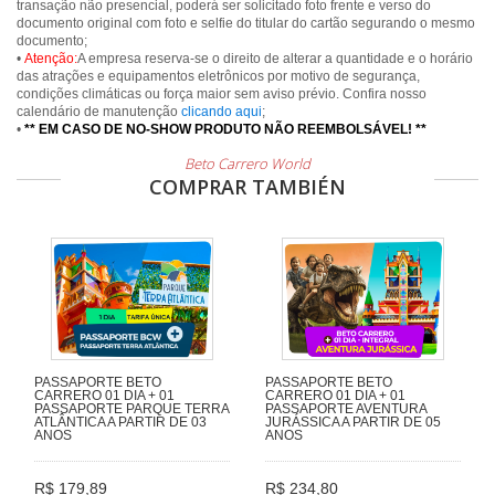
transação não presencial, poderá ser solicitado foto frente e verso do
documento original com foto e selfie do titular do cartão segurando o mesmo
documento;
•
Atenção:
A empresa reserva-se o direito de alterar a quantidade e o horário
das atrações e equipamentos eletrônicos por motivo de segurança,
condições climáticas ou força maior sem aviso prévio. Confira nosso
calendário de manutenção
clicando aqui
;
•
** EM CASO DE NO-SHOW PRODUTO NÃO REEMBOLSÁVEL! **
Beto Carrero World
COMPRAR TAMBIÉN
PASSAPORTE BETO
PASSAPORTE BETO
CARRERO 01 DIA + 01
CARRERO 01 DIA + 01
PASSAPORTE PARQUE TERRA
PASSAPORTE AVENTURA
ATLÂNTICA A PARTIR DE 03
JURÁSSICA A PARTIR DE 05
ANOS
ANOS
R$ 179,89
R$ 234,80