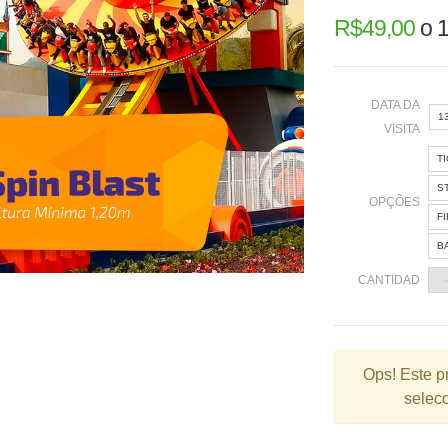
R$
49,00
o
1
DATA DA
1
VISITA
T
«
S
OPÇÕES
F
B
2
CANTIDAD
9
1
2
Ops!
Este p
selecc
3