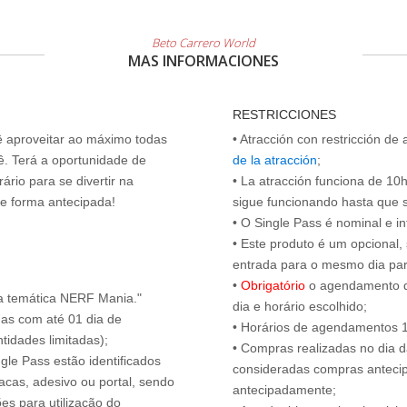
Beto Carrero World
MAS INFORMACIONES
RESTRICCIONES
cê aproveitar ao máximo todas
• Atracción con restricción de
ê. Terá a oportunidade de
de la atracción
;
ário para se divertir na
• La atracción funciona de 10h 
de forma antecipada!
sigue funcionando hasta que se 
• O Single Pass é nominal e int
• Este produto é um opcional
entrada para o mesmo dia para
•
Obrigatório
o agendamento d
a temática NERF Mania."
dia e horário escolhido;
das com até 01 dia de
• Horários de agendamentos 1
tidades limitadas);
• Compras realizadas no dia da
ngle Pass estão identificados
consideradas compras antecip
acas, adesivo ou portal, sendo
antecipadamente;
es para utilização do