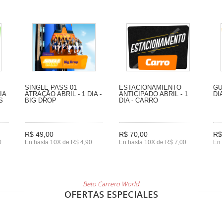
SINGLE PASS 01
ESTACIONAMIENTO
GU
IA
ATRAÇÃO ABRIL - 1 DIA -
ANTICIPADO ABRIL - 1
DI
S
BIG DROP
DIA - CARRO
R$ 49,00
R$ 70,00
R$
0
En hasta 10X de R$ 4,90
En hasta 10X de R$ 7,00
En 
Beto Carrero World
OFERTAS ESPECIALES