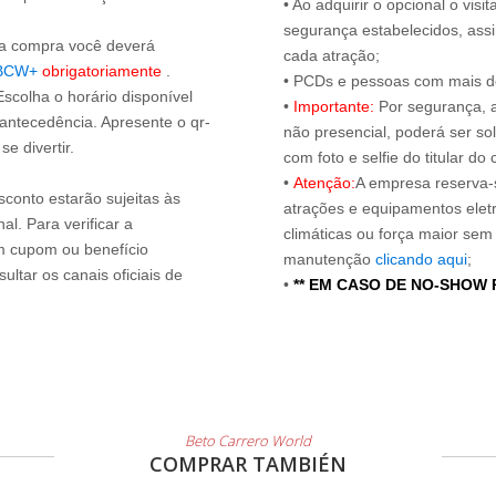
• Ao adquirir o opcional o vi
segurança estabelecidos, ass
s a compra você deverá
cada atração;
BCW+
obrigatoriamente
.
• PCDs e pessoas com mais de
Escolha o horário disponível
•
Importante:
Por segurança, 
 antecedência. Apresente o qr-
não presencial, poderá ser sol
e divertir.
com foto e selfie do titular 
•
Atenção:
A empresa reserva-s
sconto estarão sujeitas às
atrações e equipamentos elet
l. Para verificar a
climáticas ou força maior sem
um cupom ou benefício
manutenção
clicando aqui
;
ltar os canais oficiais de
•
** EM CASO DE NO-SHOW
Beto Carrero World
COMPRAR TAMBIÉN