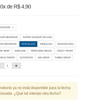
0x de R$ 4,90
3/04/2026
IGOR MOUNTAIN
SUPER SOAKER SPLASH
Agosto 2026
»
TAR MOUNTAIN
SPIN BLAST
REBULIÇO
RASKAPUSKA
D
S
T
Q
Q
S
S
IRE WHIP
DUM DUM
TREM DINO MAGIC
CRAZY RIVER
ARCO PIRATA
AUTOPISTA
BIG DROP
TURBO DRIVE
1
3
4
5
6
7
8
10
11
12
13
14
15
6
17
18
19
20
21
22
3
24
25
26
27
28
29
roducto ya no está disponible para la fecha
ionada. ¿Qué tal intentar otra fecha?
0
31