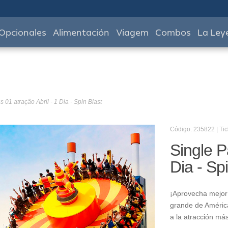
Opcionales
Alimentación
Viagem
Combos
La Ley
 01 atração Abril - 1 Dia - Spin Blast
Código: 235822 | Tic
Single P
Dia - Sp
¡Aprovecha mejor 
grande de América
a la atracción má