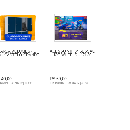
ARDA VOLUMES - 1
ACESSO VIP 3ª SESSÃO
A - CASTELO GRANDE
- HOT WHEELS - 17H30
 40,00
R$ 69,00
hasta 5X de R$ 8,00
En hasta 10X de R$ 6,90