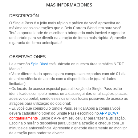
MAS INFORMACIONES
DESCRIPCIÓN
O Single Pass é o jeito mais rápido e prático de você aproveitar ao
máximo todas as atrações que o Beto Carrero World tem para você.
Terá a oportunidade de escolher o brinquedo mais incrível e agendar
um horário para se divertir na atração de forma mais rápida. Aproveite
e garanta de forma antecipada!
OBSERVACIONES
La atracción
Spin Blast
está ubicada en nuestra área temática NERF
Mania."
• Valor diferenciado apenas para compras antecipadas com até 01 dia
de antecedência de acordo com a disponibilidade (quantidades
limitadas);
• Os locais de acesso especial para utilização do Single Pass estão
identificados com pelo menos uma das seguintes sinalizações: placas,
adesivo ou portal, sendo estes os únicos locais possíveis de acesso às
atrações para utilização do opcional;
• Ei, você que comprou o Single Pass, se liga! Após a compra você
deverá cadastrar o ticket do Single Pass escolhido no
APP BCW+
obrigatoriamente
. Baixe o APP em seu celular para fazer a utilização.
Escolha o horário disponível para utilizar a atração e chegue com 10
minutos de antecedência. Apresente o qr-code diretamente ao monitor
da atração para poder se divertir.