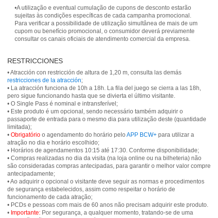
•A utilização e eventual cumulação de cupons de desconto estarão
sujeitas às condições específicas de cada campanha promocional.
Para verificar a possibilidade de utilização simultânea de mais de um
cupom ou benefício promocional, o consumidor deverá previamente
consultar os canais oficiais de atendimento comercial da empresa.
RESTRICCIONES
• Atracción con restricción de altura de 1,20 m, consulta las demás
restricciones de la atracción
;
• La atracción funciona de 10h a 18h. La fila del juego se cierra a las 18h,
pero sigue funcionando hasta que se divierta el último visitante.
• O Single Pass é nominal e intransferível;
• Este produto é um opcional, sendo necessário também adquirir o
passaporte de entrada para o mesmo dia para utilização deste (quantidade
limitada);
•
Obrigatório
o agendamento do horário pelo
APP BCW+
para utilizar a
atração no dia e horário escolhido;
• Horários de agendamentos 10:15 até 17:30. Conforme disponibilidade;
• Compras realizadas no dia da visita (na loja online ou na bilheteria) não
são consideradas compras antecipadas, para garantir o melhor valor compre
antecipadamente;
• Ao adquirir o opcional o visitante deve seguir as normas e procedimentos
de segurança estabelecidos, assim como respeitar o horário de
funcionamento de cada atração;
• PCDs e pessoas com mais de 60 anos não precisam adquirir este produto.
•
Importante:
Por segurança, a qualquer momento, tratando-se de uma