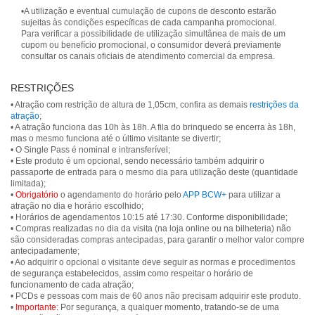
•A utilização e eventual cumulação de cupons de desconto estarão
sujeitas às condições específicas de cada campanha promocional.
Para verificar a possibilidade de utilização simultânea de mais de um
cupom ou benefício promocional, o consumidor deverá previamente
consultar os canais oficiais de atendimento comercial da empresa.
RESTRIÇÕES
• Atração com restrição de altura de 1,05cm, confira as demais
restrições da
atração
;
• A atração funciona das 10h às 18h. A fila do brinquedo se encerra às 18h,
mas o mesmo funciona até o último visitante se divertir;
• O Single Pass é nominal e intransferível;
• Este produto é um opcional, sendo necessário também adquirir o
passaporte de entrada para o mesmo dia para utilização deste (quantidade
limitada);
•
Obrigatório
o agendamento do horário pelo
APP BCW+
para utilizar a
atração no dia e horário escolhido;
• Horários de agendamentos 10:15 até 17:30. Conforme disponibilidade;
• Compras realizadas no dia da visita (na loja online ou na bilheteria) não
são consideradas compras antecipadas, para garantir o melhor valor compre
antecipadamente;
• Ao adquirir o opcional o visitante deve seguir as normas e procedimentos
de segurança estabelecidos, assim como respeitar o horário de
funcionamento de cada atração;
• PCDs e pessoas com mais de 60 anos não precisam adquirir este produto.
•
Importante:
Por segurança, a qualquer momento, tratando-se de uma