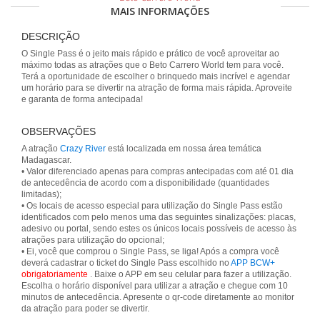
MAIS INFORMAÇÕES
DESCRIÇÃO
O Single Pass é o jeito mais rápido e prático de você aproveitar ao
máximo todas as atrações que o Beto Carrero World tem para você.
Terá a oportunidade de escolher o brinquedo mais incrível e agendar
um horário para se divertir na atração de forma mais rápida. Aproveite
e garanta de forma antecipada!
OBSERVAÇÕES
A atração
Crazy River
está localizada em nossa área temática
Madagascar.
• Valor diferenciado apenas para compras antecipadas com até 01 dia
de antecedência de acordo com a disponibilidade (quantidades
limitadas);
• Os locais de acesso especial para utilização do Single Pass estão
identificados com pelo menos uma das seguintes sinalizações: placas,
adesivo ou portal, sendo estes os únicos locais possíveis de acesso às
atrações para utilização do opcional;
• Ei, você que comprou o Single Pass, se liga! Após a compra você
deverá cadastrar o ticket do Single Pass escolhido no
APP BCW+
obrigatoriamente
. Baixe o APP em seu celular para fazer a utilização.
Escolha o horário disponível para utilizar a atração e chegue com 10
minutos de antecedência. Apresente o qr-code diretamente ao monitor
da atração para poder se divertir.