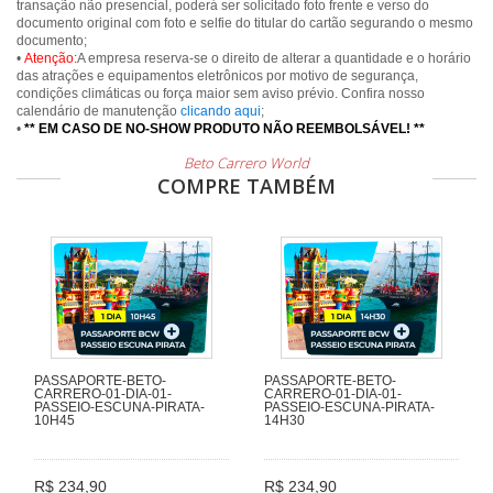
transação não presencial, poderá ser solicitado foto frente e verso do
documento original com foto e selfie do titular do cartão segurando o mesmo
documento;
•
Atenção:
A empresa reserva-se o direito de alterar a quantidade e o horário
das atrações e equipamentos eletrônicos por motivo de segurança,
condições climáticas ou força maior sem aviso prévio. Confira nosso
calendário de manutenção
clicando aqui
;
•
** EM CASO DE NO-SHOW PRODUTO NÃO REEMBOLSÁVEL! **
Beto Carrero World
COMPRE TAMBÉM
PASSAPORTE-BETO-
PASSAPORTE-BETO-
CARRERO-01-DIA-01-
CARRERO-01-DIA-01-
PASSEIO-ESCUNA-PIRATA-
PASSEIO-ESCUNA-PIRATA-
10H45
14H30
R$ 234,90
R$ 234,90